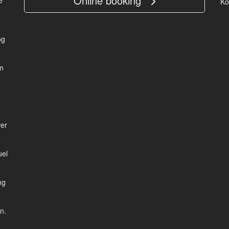
Online booking
e
Ko
og
en
ver
uel
ng
n.