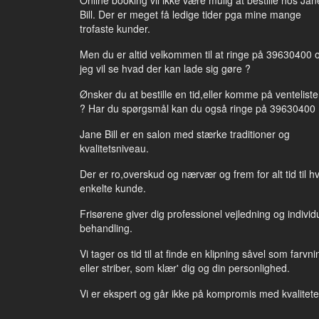
Online booking vil ikke være mulig at bestille hos Jan
Bill. Der er meget få ledige tider pga mine mange
trofaste kunder.
Men du er altid velkommen til at ringe på 39630400 
jeg vil se hvad der kan lade sig gøre ?
Ønsker du at bestille en tid,eller komme på ventelist
? Har du spørgsmål kan du også ringe på 39630400
Jane Bill er en salon med stærke traditioner og
kvalitetsniveau.
Der er ro,overskud og nærvær og frem for alt tid til h
enkelte kunde.
Frisørene giver dig professionel vejledning og individ
behandling.
Vi tager os tid til at finde en klipning såvel som farvni
eller striber, som klær' dig og din personlighed.
Vi er ekspert og går ikke på kompromis med kvalitete